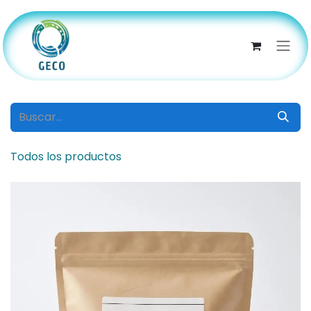
Ir al contenido
Todos los productos