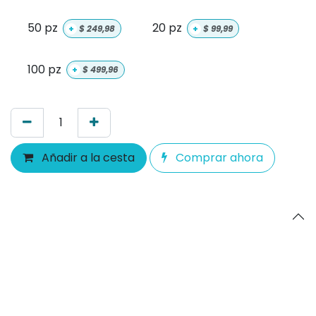
50 pz
20 pz
+
$
249,98
+
$
99,99
100 pz
+
$
499,96
Añadir a la cesta
Comprar ahora